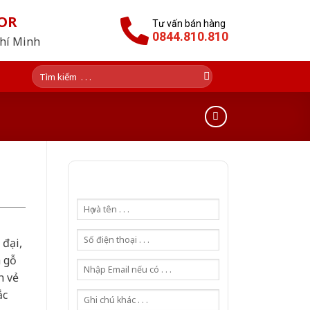
OR
Tư vấn bán hàng
0844.810.810
Chí Minh
Tìm
kiếm:
 đại,
 gỗ
n vẻ
ắc