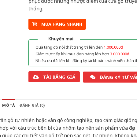
phục được những nhược điểm của cửa gỗ truy
thống.
MUA HÀNG NHANH
Khuyến mại
Quà tặng đồ nội thất trang trí lên đến
1.000.000đ
Giảm trực tiếp khi mua đơn hàng lớn hơn
3.000.000đ
Nhiều ưu đãi lớn khi đăng ký tài khoản thành viên thân t
TẢI BẢNG GIÁ
ĐĂNG KÝ TƯ VẤ
MÔ TẢ
ĐÁNH GIÁ (0)
ân gỗ tự nhiên hoặc vân gỗ công nghiệp, tạo cảm giác giốn
 hợp với cấu trúc bền bỉ của nhôm tạo nên sản phẩm vừa đẹp
 giúp các chi tiết vân gỗ trở nên sắc nét, tự nhiên, không kh