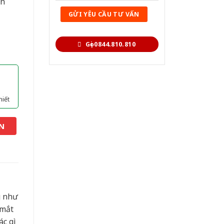
ền
Gọi 0844.810.810
hiết
N
g như
 mắt
ác gì