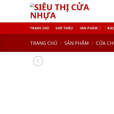
Skip
to
content
TRANG CHỦ
GIỚI THIỆU
SẢN PHẨM
BÁO
TRANG CHỦ
/
SẢN PHẨM
/
CỬA CH