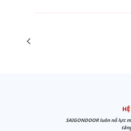
HỆ
SAIGONDOOR luôn nỗ lực man
tăng