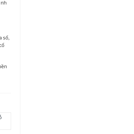
inh
a sổ,
cổ
bền