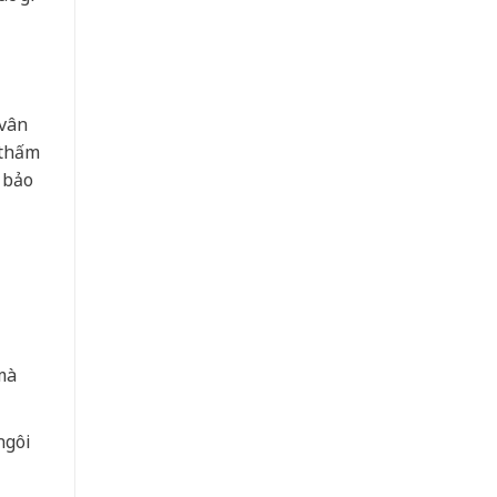
 vân
 thấm
 bảo
mà
ngôi