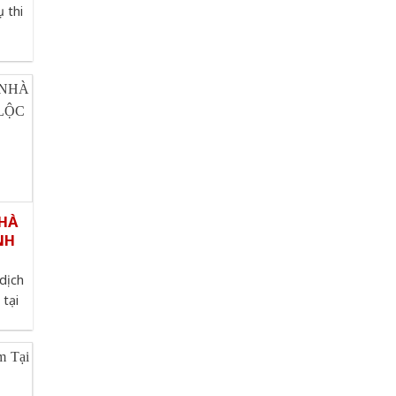
 thi
HÀ
NH
dịch
 tại