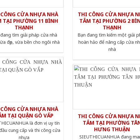
 CÔNG CỬA NHỰA NHÀ
THI CÔNG CỬA NHỰA N
 TẠI PHƯỜNG 11 BÌNH
TẮM TẠI PHƯỜNG 2 BÌ
THẠNH
THẠNH
đang tìm giải pháp cửa nhà
Bạn đang tìm kiếm một giải 
ừa đẹp, vừa bền cho ngôi nhà
hoàn hảo để nâng cấp cửa n
nhà
 CÔNG CỬA NHỰA NHÀ
ẮM TẠI QUẬN GÒ VẤP
THI CÔNG CỬA NHỰA N
TẮM TẠI PHƯỜNG TÂ
HICUANHUA là đơn vị uy tín
HƯNG THUẬN
đầu cung cấp và thi công cửa
SIEUTHICUANHUA đang ma
nhựa