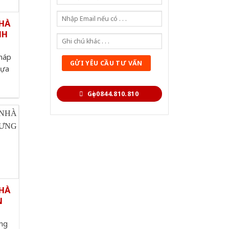
HÀ
NH
pháp
hựa
Gọi 0844.810.810
HÀ
N
ng