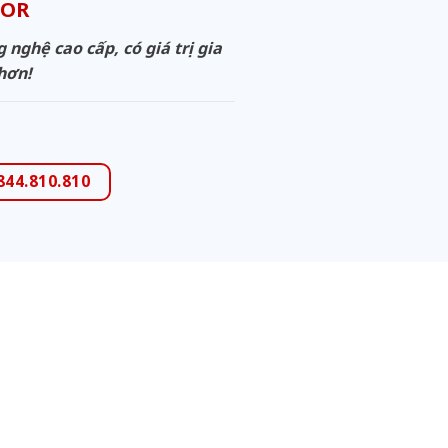
OOR
ghệ cao cấp, có giá trị gia
 hơn!
844.810.810