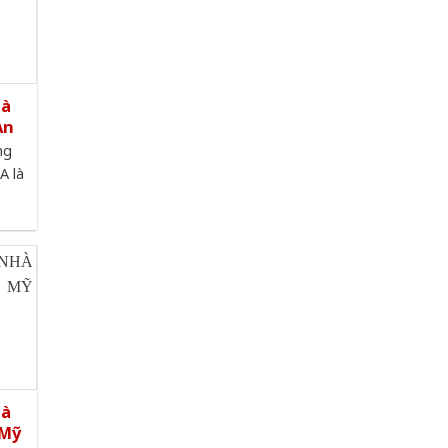
hà
An
ng
A là
hà
 Mỹ