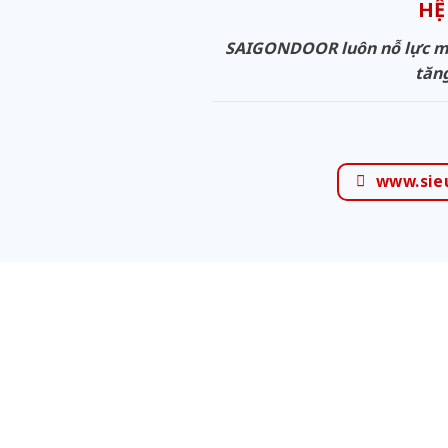
HỆ
SAIGONDOOR luôn nỗ lực man
tăng
www.sie