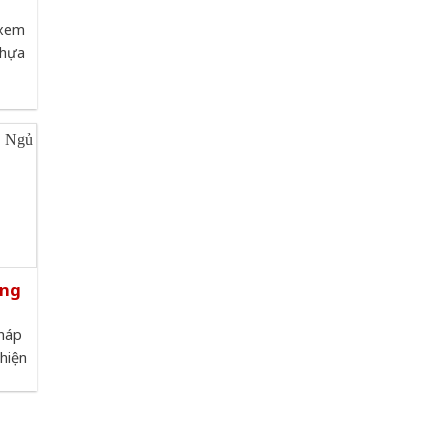
xem
nhựa
òng
pháp
 hiện