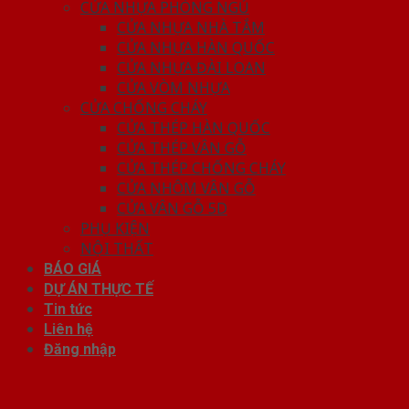
CỬA NHỰA PHÒNG NGỦ
CỬA NHỰA NHÀ TẮM
CỬA NHỰA HÀN QUỐC
CỬA NHỰA ĐÀI LOAN
CỬA VÒM NHỰA
CỬA CHỐNG CHÁY
CỬA THÉP HÀN QUỐC
CỬA THÉP VÂN GỖ
CỬA THÉP CHỐNG CHÁY
CỬA NHÔM VÂN GỖ
CỬA VÂN GỖ 5D
PHỤ KIỆN
NỘI THẤT
BÁO GIÁ
DỰ ÁN THỰC TẾ
Tin tức
Liên hệ
Đăng nhập