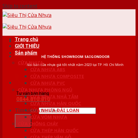
Skip to content
Trang chủ
GIỚI THIỆU
Sản phẩm
HỆ THỐNG SHOWROOM SAIGONDOOR
CỬA NHỰA
Nơi bán cửa nhựa giá tốt nhất năm 2023 tại TP. Hồ Chí Minh
CỬA NHỰA ABS
CỬA NHỰA COMPOSITE
CỬA NHỰA PVC
CỬA NHỰA PHÒNG NGỦ
Tư vấn bán hàng
CỬA NHỰA NHÀ TẮM
0844.810.810
CỬA NHỰA HÀN QUỐC
Tìm kiếm:
CỬA NHỰA ĐÀI LOAN
CỬA VÒM NHỰA
CỬA CHỐNG CHÁY
CỬA THÉP HÀN QUỐC
CỬA THÉP VÂN GỖ