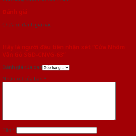
Đánh giá
Chưa có đánh giá nào.
Hãy là người đầu tiên nhận xét “Cửa Nhôm
Vân Gỗ SGD-CNVG-63”
Đánh giá của bạn
Nhận xét của bạn
*
Tên
*