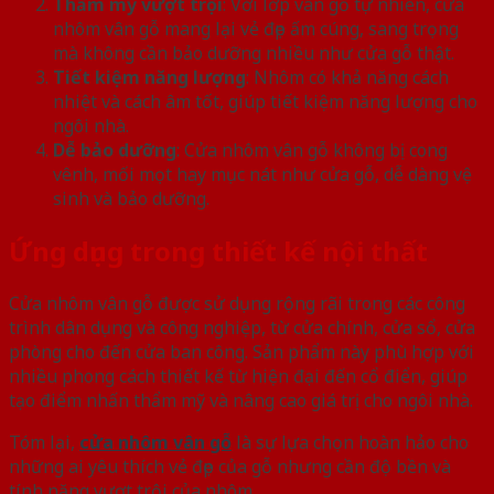
Thẩm mỹ vượt trội
: Với lớp vân gỗ tự nhiên, cửa
nhôm vân gỗ mang lại vẻ đẹp ấm cúng, sang trọng
mà không cần bảo dưỡng nhiều như cửa gỗ thật.
Tiết kiệm năng lượng
: Nhôm có khả năng cách
nhiệt và cách âm tốt, giúp tiết kiệm năng lượng cho
ngôi nhà.
Dễ bảo dưỡng
: Cửa nhôm vân gỗ không bị cong
vênh, mối mọt hay mục nát như cửa gỗ, dễ dàng vệ
sinh và bảo dưỡng.
Ứng dụng trong thiết kế nội thất
Cửa nhôm vân gỗ được sử dụng rộng rãi trong các công
trình dân dụng và công nghiệp, từ cửa chính, cửa sổ, cửa
phòng cho đến cửa ban công. Sản phẩm này phù hợp với
nhiều phong cách thiết kế từ hiện đại đến cổ điển, giúp
tạo điểm nhấn thẩm mỹ và nâng cao giá trị cho ngôi nhà.
Tóm lại,
cửa nhôm vân gỗ
là sự lựa chọn hoàn hảo cho
những ai yêu thích vẻ đẹp của gỗ nhưng cần độ bền và
tính năng vượt trội của nhôm.