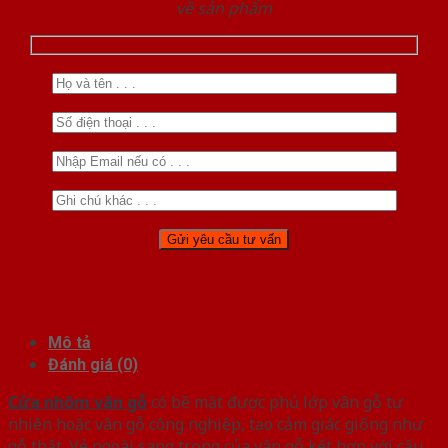
về sản phẩm
Mô tả
Đánh giá (0)
Cửa nhôm vân gỗ
có bề mặt được phủ lớp vân gỗ tự
nhiên hoặc vân gỗ công nghiệp, tạo cảm giác giống như
gỗ thật. Vẻ ngoài sang trọng của vân gỗ kết hợp với cấu