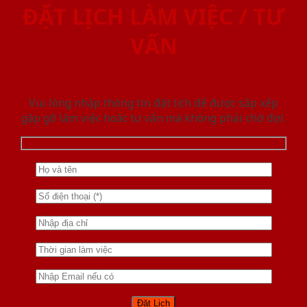
ĐẶT LỊCH LÀM VIỆC / TƯ
VẤN
Vui lòng nhập thông tin đặt lịch để được sắp xếp
gặp gỡ làm việc hoăc tư vấn mà không phải chờ đợi.