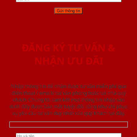
ĐĂNG KÝ TƯ VẤN &
NHẬN ƯU ĐÃI
Nhập thông tin để nhận được tư vấn miễn phí qua
điện thoại / email/ tại văn phòng hoặc tại nhà quý
khách. Chúng tôi cam kết mọi thông tin nhập vào
dưới đây được bảo mật tuyệt đối cũng như chỉ phục
vụ yêu cầu tư vấn duy nhất của quý khách tại đây.