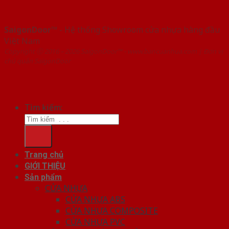
SaigonDoor™
- Hệ thống Showroom cửa nhựa hàng đầu
Việt Nam
Copyright ⓒ 2016 – 2026 SaigonDoor™ - www.bancuanhua.com | Đơn vị
chủ quản SaigonDoor
Tìm kiếm:
Trang chủ
GIỚI THIỆU
Sản phẩm
CỬA NHỰA
CỬA NHỰA ABS
CỬA NHỰA COMPOSITE
CỬA NHỰA PVC