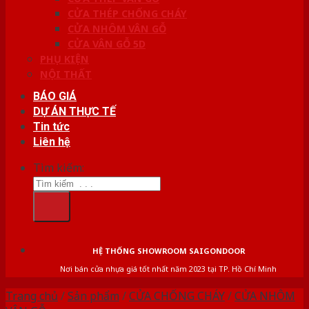
CỬA THÉP CHỐNG CHÁY
CỬA NHÔM VÂN GỖ
CỬA VÂN GỖ 5D
PHỤ KIỆN
NỘI THẤT
BÁO GIÁ
DỰ ÁN THỰC TẾ
Tin tức
Liên hệ
Tìm kiếm:
HỆ THỐNG SHOWROOM SAIGONDOOR
Nơi bán cửa nhựa giá tốt nhất năm 2023 tại TP. Hồ Chí Minh
Trang chủ
/
Sản phẩm
/
CỬA CHỐNG CHÁY
/
CỬA NHÔM