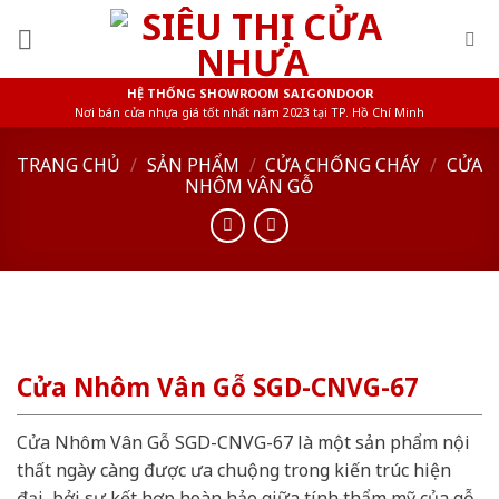
Skip
to
content
HỆ THỐNG SHOWROOM SAIGONDOOR
Nơi bán cửa nhựa giá tốt nhất năm 2023 tại TP. Hồ Chí Minh
TRANG CHỦ
/
SẢN PHẨM
/
CỬA CHỐNG CHÁY
/
CỬA
NHÔM VÂN GỖ
Cửa Nhôm Vân Gỗ SGD-CNVG-67
Cửa Nhôm Vân Gỗ SGD-CNVG-67 là một sản phẩm nội
thất ngày càng được ưa chuộng trong kiến trúc hiện
đại, bởi sự kết hợp hoàn hảo giữa tính thẩm mỹ của gỗ