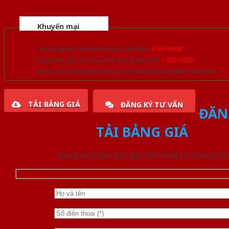
Khuyến mại
Quà tặng đồ nội thất trang trí lên đến
1.000.000đ
Giảm trực tiếp khi mua đơn hàng lớn hơn
3.000.000đ
Nhiều ưu đãi lớn khi đăng ký tài khoản thành viên thân thiết
TẢI BẢNG GIÁ
ĐĂNG KÝ TƯ VẤN
ĐĂN
TẢI BẢNG GIÁ
Đăng ký nhận báo giá mới nhất từ chúng tôi