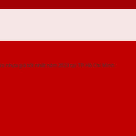
 THỐNG SHOWROOM SAIGONDOOR
ửa nhựa giá tốt nhất năm 2023 tại TP. Hồ Chí Minh