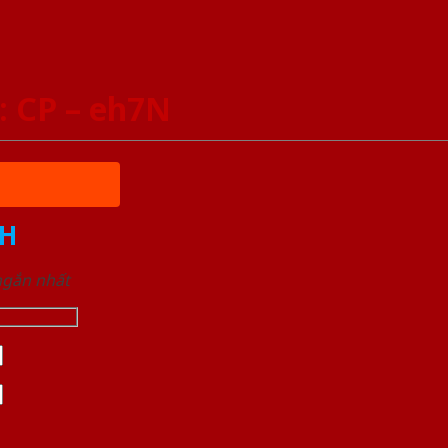
CP – eh7N
H
 ngắn nhất