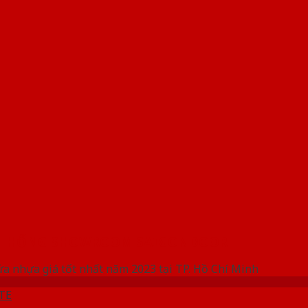
 THỐNG SHOWROOM SAIGONDOOR
ửa nhựa giá tốt nhất năm 2023 tại TP. Hồ Chí Minh
TE