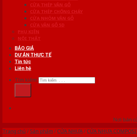
CỬA THÉP VÂN GỖ
CỬA THÉP CHỐNG CHÁY
CỬA NHÔM VÂN GỖ
CỬA VÂN GỖ 5D
PHỤ KIỆN
NỘI THẤT
BÁO GIÁ
DỰ ÁN THỰC TẾ
Tin tức
Liên hệ
Tìm kiếm:
HỆ
Nơi bán c
Trang chủ
/
Sản phẩm
/
CỬA NHỰA
/
CỬA NHỰA COMPOSI