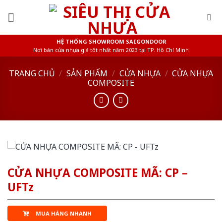
Skip
to
content
HỆ THỐNG SHOWROOM SAIGONDOOR
Nơi bán cửa nhựa giá tốt nhất năm 2023 tại TP. Hồ Chí Minh
TRANG CHỦ
/
SẢN PHẨM
/
CỬA NHỰA
/
CỬA NHỰA
COMPOSITE
CỬA NHỰA COMPOSITE MÃ: CP –
UFTz
MUA HÀNG NHANH