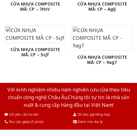
CỬA NHỰA COMPOSITE
CỬA NHỰA COMPOSITE
MÃ: CP – 7HtV
MÃ: CP – AglJ
CỬA NHỰA COMPOSITE
MÃ: CP – 5cJf
CỬA NHỰA COMPOSITE
MÃ: CP – 9ag7
Với kinh nghiệm nhiêu năm nghiên cứu cửa theo tiêu
chuẩn công nghệ Châu Âu.Chúng tôi tự tin là nhà sản
xuất & cung cấp hàng đầu tại Việt Nam!
Gửi yêu cầu tư vấn
Tải báo giá tổng hợp
Yêu cầu gọi lại (3 phút)
Dành cho đại lý