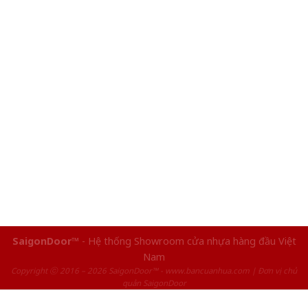
SaigonDoor™
- Hệ thống Showroom cửa nhựa hàng đầu Việt
Nam
Copyright ⓒ 2016 – 2026 SaigonDoor™ - www.bancuanhua.com | Đơn vị chủ
quản SaigonDoor