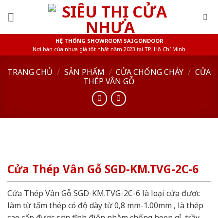
Skip
to
content
HỆ THỐNG SHOWROOM SAIGONDOOR
Nơi bán cửa nhựa giá tốt nhất năm 2023 tại TP. Hồ Chí Minh
TRANG CHỦ
/
SẢN PHẨM
/
CỬA CHỐNG CHÁY
/
CỬA
THÉP VÂN GỖ
Cửa Thép Vân Gỗ SGD-KM.TVG-2C-6
Cửa Thép Vân Gỗ SGD-KM.TVG-2C-6 là loại cửa được
làm từ tấm thép có độ dày từ 0,8 mm-1.00mm , là thép
cao cấp được sơn tĩnh điện nhằm chống hoen gỉ, trầy