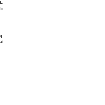
đa
hi
h
ợp
ại