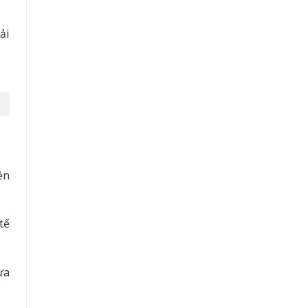
ải
ền
tế
ựa