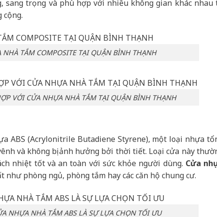
g, sang trọng và phù hợp với nhiều không gian khác nhau 
g cộng.
 NHÀ TẮM COMPOSITE TẠI QUẬN BÌNH THẠNH
HỢP VỚI CỬA NHỰA NHÀ TẮM TẠI QUẬN BÌNH THẠNH
a ABS (Acrylonitrile Butadiene Styrene), một loại nhựa tổ
 vênh và không bị ảnh hưởng bởi thời tiết. Loại cửa này thườ
ách nhiệt tốt và an toàn với sức khỏe người dùng.
Cửa nh
ất như phòng ngủ, phòng tắm hay các căn hộ chung cư.
CỬA NHỰA NHÀ TẮM ABS LÀ SỰ LỰA CHỌN TỐI ƯU