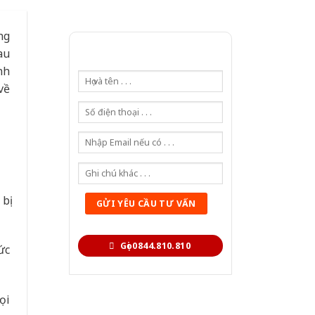
ng
au
nh
về
bị
Gọi 0844.810.810
ức
ọi