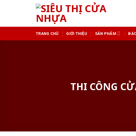
Skip
to
content
TRANG CHỦ
GIỚI THIỆU
SẢN PHẨM
BÁO
THI CÔNG CỬ