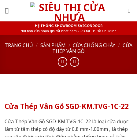
Skip
to
content
HỆ THỐNG SHOWROOM SAIGONDOOR
Nơi bán cửa nhựa giá tốt nhất năm 2023 tại TP. Hồ Chí Minh
TRANG CHỦ
/
SẢN PHẨM
/
CỬA CHỐNG CHÁY
/
CỬA
THÉP VÂN GỖ
Cửa Thép Vân Gỗ SGD-KM.TVG-1C-22
Cửa Thép Vân Gỗ SGD-KM.TVG-1C-22 là loại cửa được
làm từ tấm thép có độ dày từ 0,8 mm-1.00mm , là thép
cao cấp được sơn tĩnh điện nhằm chống hoen gỉ, trầy